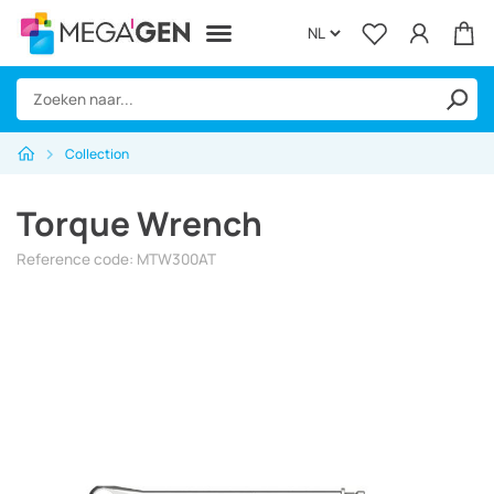
Collection
Home
Torque Wrench
Surgical
Reference code: MTW300AT
Regeneration
Instruments
Equipment
Biolase
Over Megagen