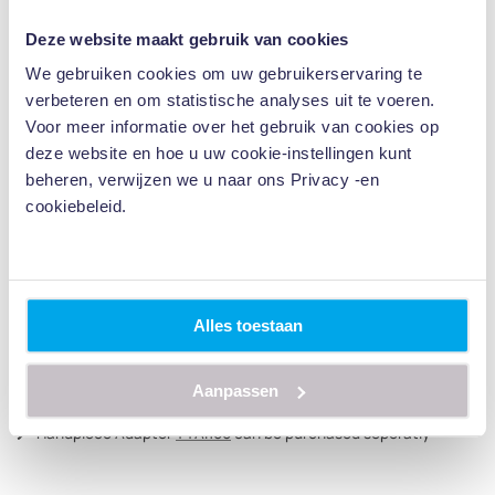
Inloggen
Favoriet
Deze website maakt gebruik van cookies
We gebruiken cookies om uw gebruikerservaring te
Varianten
Specificaties
verbeteren en om statistische analyses uit te voeren.
Voor meer informatie over het gebruik van cookies op
deze website en hoe u uw cookie-instellingen kunt
Varianten
beheren, verwijzen we u naar ons Privacy -en
cookiebeleid.
Type
Reference Code
Torque Wrench
MTW300AT
Alle maten zijn in millimeters
Alles toestaan
Specificaties
Aanpassen
Ratchet Adapter
TTAR100
included
Handpiece Adapter
TTAI100
can be purchased seperatly