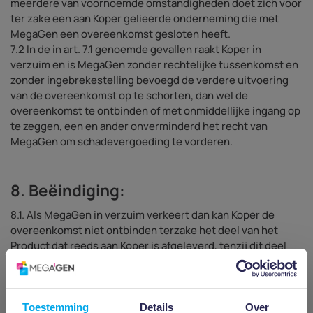
meerdere van voornoemde omstandigheden doet zich voor
ter zake een aan Koper gelieerde onderneming die met
MegaGen een overeenkomst gesloten heeft.
7.2 In de in art. 7.1 genoemde gevallen raakt Koper in
verzuim en is MegaGen zonder rechtelijke tussenkomst en
zonder ingebrekestelling bevoegd de verdere uitvoering
van de overeenkomst op te schorten, dan wel de
overeenkomst te ontbinden of met onmiddellijke ingang op
te zeggen, een en ander onverminderd het recht van
MegaGen om schadevergoeding te vorderen.
8. Beëindiging:
8.1. Als MegaGen in verzuim verkeert dan kan Koper de
overeenkomst niet ontbinden terzake het deel van het
Product dat reeds aan Koper is afgeleverd, tenzij dit deel
geen zelfstandige waarde heeft of MegaGen ook ter zake
dit specifieke deel ingevolge art. 9 (Reclames) in verzuim
verkeert.
8.2. Voor zover sprake is van een opdracht, kan Koper de
Toestemming
Details
Over