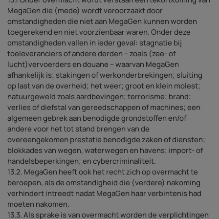
MegaGen die (mede) wordt veroorzaakt door
omstandigheden die niet aan MegaGen kunnen worden
toegerekend en niet voorzienbaar waren. Onder deze
omstandigheden vallen in ieder geval: stagnatie bij
toeleveranciers of andere derden – zoals (zee- of
lucht)vervoerders en douane – waarvan MegaGen
afhankelijk is; stakingen of werkonderbrekingen; sluiting
op last van de overheid; het weer; groot en klein molest;
natuurgeweld zoals aardbevingen; terrorisme; brand;
verlies of diefstal van gereedschappen of machines; een
algemeen gebrek aan benodigde grondstoffen en/of
andere voor het tot stand brengen van de
overeengekomen prestatie benodigde zaken of diensten;
blokkades van wegen, waterwegen en havens; import- of
handelsbeperkingen; en cybercriminaliteit.
13.2. MegaGen heeft ook het recht zich op overmacht te
beroepen, als de omstandigheid die (verdere) nakoming
verhindert intreedt nadat MegaGen haar verbintenis had
moeten nakomen.
13.3. Als sprake is van overmacht worden de verplichtingen