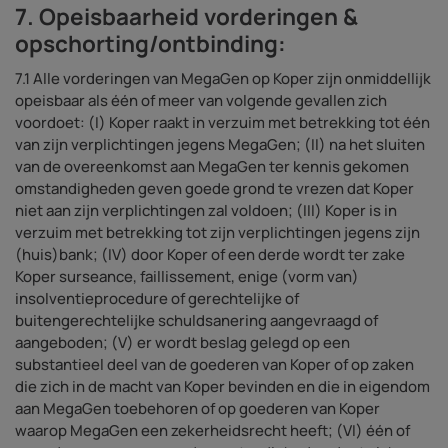
7. Opeisbaarheid vorderingen &
opschorting/ontbinding:
7.1 Alle vorderingen van MegaGen op Koper zijn onmiddellijk
opeisbaar als één of meer van volgende gevallen zich
voordoet: (I) Koper raakt in verzuim met betrekking tot één
van zijn verplichtingen jegens MegaGen; (II) na het sluiten
van de overeenkomst aan MegaGen ter kennis gekomen
omstandigheden geven goede grond te vrezen dat Koper
niet aan zijn verplichtingen zal voldoen; (III) Koper is in
verzuim met betrekking tot zijn verplichtingen jegens zijn
(huis)bank; (IV) door Koper of een derde wordt ter zake
Koper surseance, faillissement, enige (vorm van)
insolventieprocedure of gerechtelijke of
buitengerechtelijke schuldsanering aangevraagd of
aangeboden; (V) er wordt beslag gelegd op een
substantieel deel van de goederen van Koper of op zaken
die zich in de macht van Koper bevinden en die in eigendom
aan MegaGen toebehoren of op goederen van Koper
waarop MegaGen een zekerheidsrecht heeft; (VI) één of