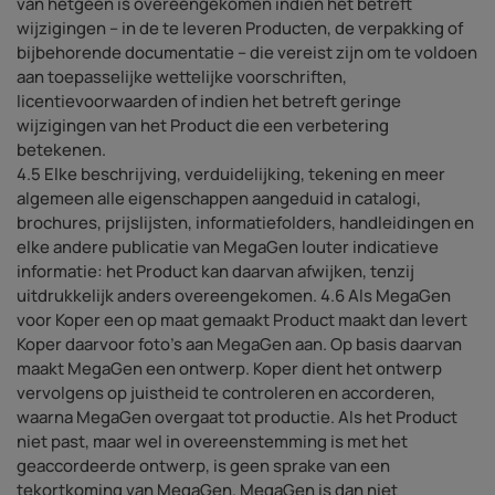
van hetgeen is overeengekomen indien het betreft
wijzigingen – in de te leveren Producten, de verpakking of
bijbehorende documentatie – die vereist zijn om te voldoen
aan toepasselijke wettelijke voorschriften,
licentievoorwaarden of indien het betreft geringe
wijzigingen van het Product die een verbetering
betekenen.
4.5 Elke beschrijving, verduidelijking, tekening en meer
algemeen alle eigenschappen aangeduid in catalogi,
brochures, prijslijsten, informatiefolders, handleidingen en
elke andere publicatie van MegaGen louter indicatieve
informatie: het Product kan daarvan afwijken, tenzij
uitdrukkelijk anders overeengekomen. 4.6 Als MegaGen
voor Koper een op maat gemaakt Product maakt dan levert
Koper daarvoor foto’s aan MegaGen aan. Op basis daarvan
maakt MegaGen een ontwerp. Koper dient het ontwerp
vervolgens op juistheid te controleren en accorderen,
waarna MegaGen overgaat tot productie. Als het Product
niet past, maar wel in overeenstemming is met het
geaccordeerde ontwerp, is geen sprake van een
tekortkoming van MegaGen. MegaGen is dan niet