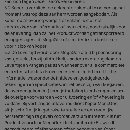
kan zich tegen deze risico’s verzekeren.
5.2 Koper is verplicht de gekochte zaken af te nemen op het
moment waarop deze aan hem worden aangeboden. Als
Koper de aflevering weigert of nalatig is met het
verstrekken van informatie of instructies, noodzakelijk voor
de aflevering, dan zal het Product worden getransporteerd
en opgeslagen, bij MegaGen of een derde, op kosten en
voor risico van Koper.
5.3 De Levertijd wordt door MegaGen altijd bij benadering
vastgesteld, tenzij uitdrukkelijk anders overeengekomen.
Levertijden vangen pas aan wanneer over alle commerciële
en technische details overeenstemming is bereikt, alle
informatie, waaronder definitieve en goedgekeurde
tekeningen en specificaties, in het bezit zijn van MegaGen,
de overeengekomen (termijn)betaling is ontvangen en aan
de overige voorwaarden voor uitvoering en/of Aflevering is
voldaan. Bij vertraagde aflevering dient Koper MegaGen
altijd schriftelijk in gebreke te stellen en een redelijke
hersteltermijn te geven voordat verzuim intreedt. Als het
Product voor/door MegaGen deels buiten de EU wordt
geproduceerd of afgenomen of ten behoeve van Koper