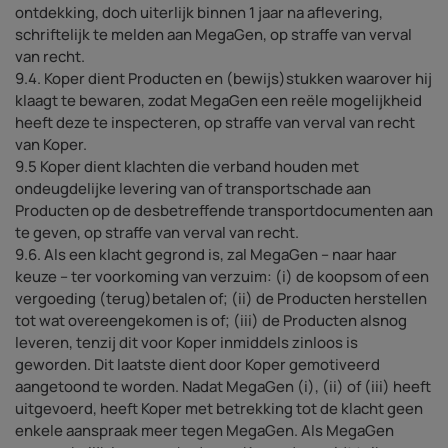
ontdekking, doch uiterlijk binnen 1 jaar na aflevering,
schriftelijk te melden aan MegaGen, op straffe van verval
van recht.
9.4. Koper dient Producten en (bewijs)stukken waarover hij
klaagt te bewaren, zodat MegaGen een reële mogelijkheid
heeft deze te inspecteren, op straffe van verval van recht
van Koper.
9.5 Koper dient klachten die verband houden met
ondeugdelijke levering van of transportschade aan
Producten op de desbetreffende transportdocumenten aan
te geven, op straffe van verval van recht.
9.6. Als een klacht gegrond is, zal MegaGen – naar haar
keuze – ter voorkoming van verzuim: (i) de koopsom of een
vergoeding (terug)betalen of; (ii) de Producten herstellen
tot wat overeengekomen is of; (iii) de Producten alsnog
leveren, tenzij dit voor Koper inmiddels zinloos is
geworden. Dit laatste dient door Koper gemotiveerd
aangetoond te worden. Nadat MegaGen (i), (ii) of (iii) heeft
uitgevoerd, heeft Koper met betrekking tot de klacht geen
enkele aanspraak meer tegen MegaGen. Als MegaGen