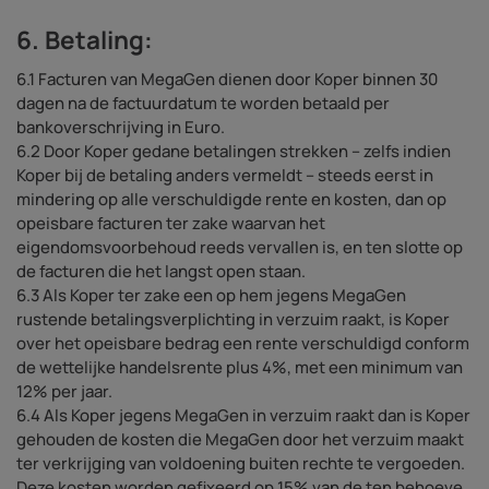
6. Betaling:
6.1 Facturen van MegaGen dienen door Koper binnen 30
dagen na de factuurdatum te worden betaald per
bankoverschrijving in Euro.
6.2 Door Koper gedane betalingen strekken – zelfs indien
Koper bij de betaling anders vermeldt – steeds eerst in
mindering op alle verschuldigde rente en kosten, dan op
opeisbare facturen ter zake waarvan het
eigendomsvoorbehoud reeds vervallen is, en ten slotte op
de facturen die het langst open staan.
6.3 Als Koper ter zake een op hem jegens MegaGen
rustende betalingsverplichting in verzuim raakt, is Koper
over het opeisbare bedrag een rente verschuldigd conform
de wettelijke handelsrente plus 4%, met een minimum van
12% per jaar.
6.4 Als Koper jegens MegaGen in verzuim raakt dan is Koper
gehouden de kosten die MegaGen door het verzuim maakt
ter verkrijging van voldoening buiten rechte te vergoeden.
Deze kosten worden gefixeerd op 15% van de ten behoeve