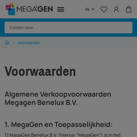
Voorwaarden
Home
Surgical
Voorwaarden
Regeneration
Instruments
Algemene Verkoopvoorwaarden
Megagen Benelux B.V.
Equipment
Biolase
1. MegaGen en Toepasselijkheid:
Over Megagen
1.1 MegaGen Benelux B.V. (hierna: “MegaGen”) is in het