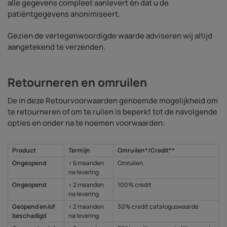
alle gegevens compleet aanlevert én dat u de
patiëntgegevens anonimiseert.
Gezien de vertegenwoordigde waarde adviseren wij altijd
aangetekend te verzenden.
Retourneren en omruilen
De in deze Retourvoorwaarden genoemde mogelijkheid om
te retourneren of om te ruilen is beperkt tot de navolgende
opties en onder na te noemen voorwaarden:
Product
Termijn
Omruilen*/Credit**
Ongeopend
< 6 maanden
Omruilen
na levering
Ongeopend
< 2 maanden
100% credit
na levering
Geopend en/of
< 2 maanden
30% credit cataloguswaarde
beschadigd
na levering