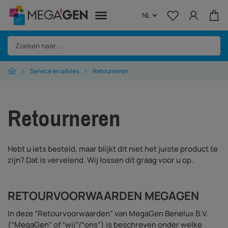
Service en advies
Retourneren
Home
Surgical
Retourneren
Regeneration
Instruments
Hebt u iets besteld, maar blijkt dit niet het juiste product te
zijn? Dat is vervelend. Wij lossen dit graag voor u op.
Equipment
Biolase
RETOURVOORWAARDEN MEGAGEN
In deze “Retourvoorwaarden” van MegaGen Benelux B.V.
Over Megagen
(“MegaGen” of “wij”/“ons”) is beschreven onder welke