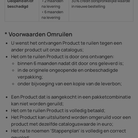
Geopend en/of
> 2 maanden
30% credit oorspronkelijke waarde
beschadigd
na levering
in nieuwe bestelling
< 6 maanden
na levering
* Voorwaarden Omruilen
U wenst het ontvangen Product te ruilen tegen een
ander product uit onze catalogus;
Het om te ruilen Product is door ons ontvangen:
binnen 6 maanden nadat dit door ons geleverd is;
in de originele ongeopende en onbeschadigde
verpakking;
onder bijvoeging van een kopie van de leverbon;
Een Product dat is aangekocht in een pakketcombinatie
kan niet worden geruild;
Het om te ruilen Product is volledig betaald;
Het Product kan uitsluitend worden omgeruild voor een
product met dezelfde cataloguswaarde in euro;
Het na te noemen ‘Stappenplan’ is volledig en correct
gevolgd;