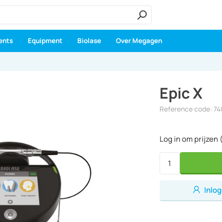
ents
Equipment
Biolase
Over Megagen
Epic X
Reference code: 7
Log in om prijzen 
Inlo