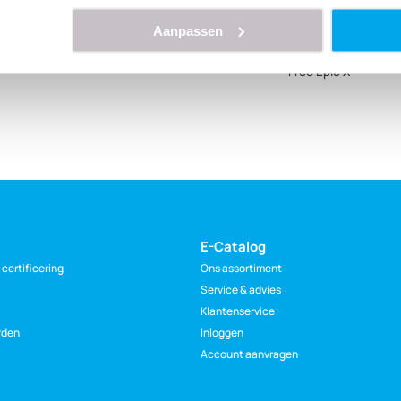
productive instrum
Aanpassen
Give your patients 
Free Epic X
E-Catalog
certificering
Ons assortiment
Service & advies
Klantenservice
rden
Inloggen
Account aanvragen