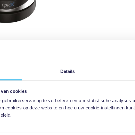
Details
Specificaties
 van cookies
ebruikerservaring te verbeteren en om statistische analyses u
The Ultimate in A
van cookies op deze website en hoe u uw cookie-instellingen kun
Epic X is the all-in
eleid.
seller dental laser
cordless foot pedal
surgical capabiliti
plus modes for Pain 