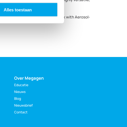
ent.
Alles toestaan
and staff more reasons to come back with Aerosol-
Over Megagen
Educatie
Nieuws
Blog
Nieuwsbrief
Contact