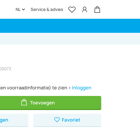
Service & advies
400073
(en voorraadinformatie) te zien >
Inloggen
Toevoegen
ggen
Favoriet