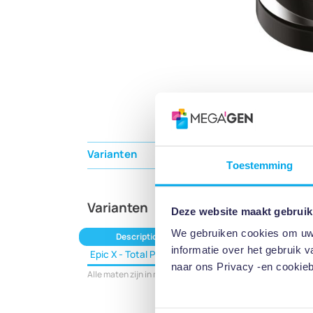
Varianten
Specificaties
Toestemming
Varianten
Deze website maakt gebruik
We gebruiken cookies om uw g
Description
Reference Code
informatie over het gebruik 
Epic X - Total Package
7400073
naar ons Privacy -en cookieb
Alle maten zijn in millimeters