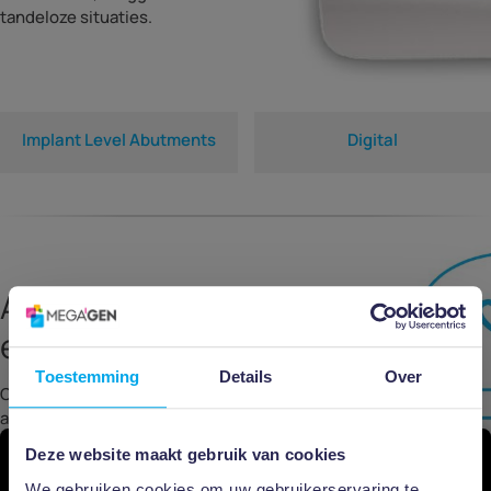
tandeloze situaties.
Implant Level Abutments
Digital
Aankomende
evenementen
Toestemming
Details
Over
Ontdek nu ons actuele aanbod
aan educatie events
Deze website maakt gebruik van cookies
Bekijk hier het programma ›
We gebruiken cookies om uw gebruikerservaring te