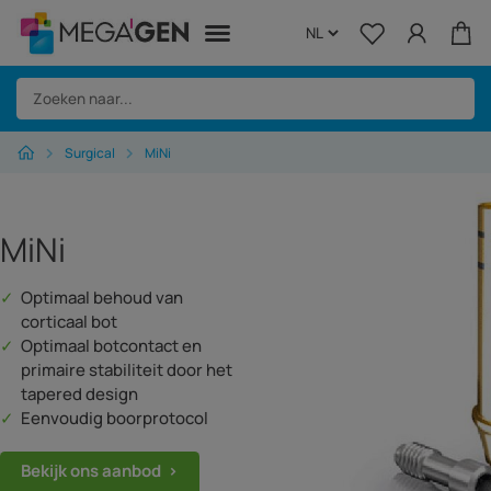
Surgical
MiNi
Home
Surgical
MiNi
Regeneration
Optimaal behoud van
Instruments
corticaal bot
Optimaal botcontact en
Equipment
primaire stabiliteit door het
tapered design
Biolase
Eenvoudig boorprotocol
Over Megagen
Bekijk ons aanbod ›